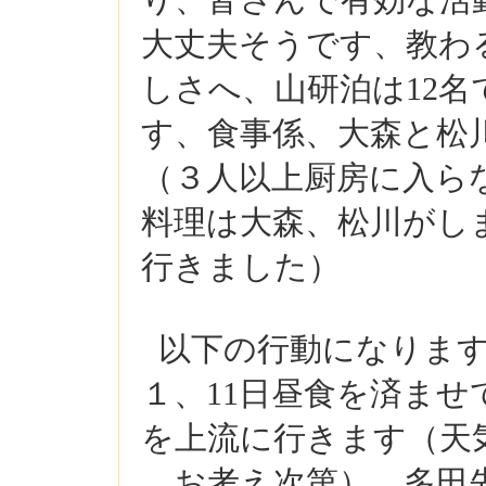
り、皆さんで有効な活
大丈夫そうです、教わ
しさへ、山研泊は12
す、食事係、大森と松
（３人以上厨房に入ら
料理は大森、松川がし
行きました）
以下の行動になりま
１、11日昼食を済ませ
を上流に行きます（
お考え次第）、多田