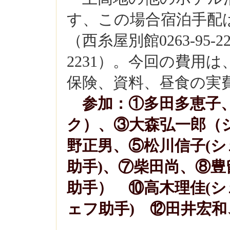
す、この場合宿泊手配
（西糸屋別館0263-95-2
2231）。今回の費用
保険、資料、昼食の実
参加：①多田多恵子
ク）、
③大森弘一郎（
野正男、⑤松川信子(シ
助手)
、⑦柴田尚、⑧豊
助手）
⑩高木
理佳(シ
ェフ助手) ⑫田井宏和