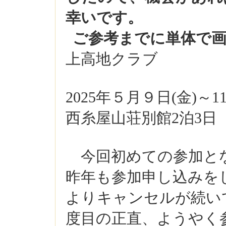
幸いです。
ご参考までに単体で
上高地クラブ
2025
年５月９日
(
金
)
～
1
西糸屋山荘別館
2
泊
3
日
今回初めての参加と
昨年も参加申し込みを
よりキャンセルが続い
度目の正直、ようやく