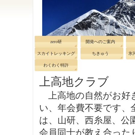
zero研
開発へのご案内
スカイトレッキング
ちきゅう
氷
わくわく特許
上高地クラブ
上高地の自然がお好
い、年会費不要です、
は、山研、西糸屋、公
会員同士が教え合った