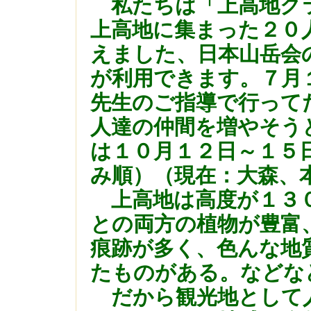
私たちは「上高地ク
上高地に集まった２０
えました、日本山岳会
が利用できます。７月
先生のご指導で行って
人達の仲間を増やそうと
は１０月１２
日～１５
み順）（現在：大森、
上高地は高度が１３０
との両方の植物が豊富
痕跡が多く、色んな地
たものがある。などな
だから観光地として