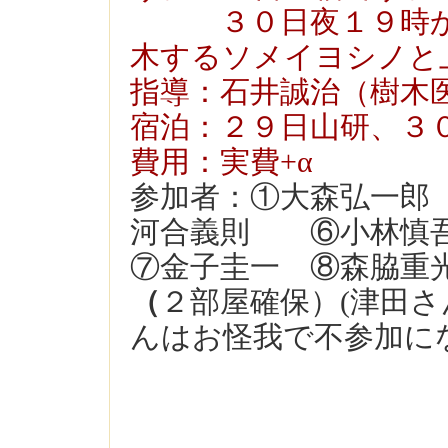
３０日夜１９時から
木するソメイヨシノと
指導：石井誠治（樹木
宿泊：２９日山研、３
費用：実費+α
参加者：①大森弘一
河合義則 ⑥小林慎
⑦金子圭一 ⑧森脇
（
２部屋確保）(津田
んはお怪我で不参加に