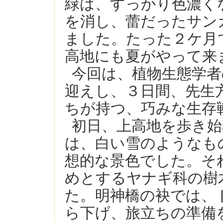
緑は、すっかり色濃く
を消し、蕾だったサン
ました。たった２ケ月
高地にも夏がやって来
今回は、植物生態学者
迎えし、３日間、先生
ちが持つ、巧みな生存
初日、上高地を歩き
は、白い雪のようなも
想的な景色でした。そ
めとするヤナギ科の樹
た。明神橋の袂では、
ら下げ、旅立ちの準備