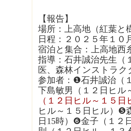
【報告】
場所：上高地（紅葉と
日程：２０２５年１０
宿泊と集合：上高地西
指導：石井誠治先生（
医、森林インストラク
参加者：❶石井誠治（１
下島敏男（１２日ヒル
（１２日ヒル～１５日
ヒル～１５日ヒル）❺
日15時）❻金子（１２